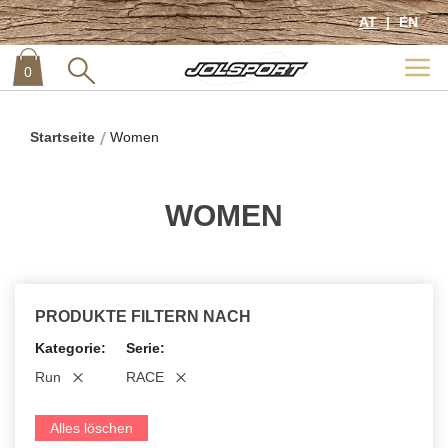
AT
EN
0
item
0
Startseite
Women
WOMEN
PRODUKTE FILTERN NACH
Kategorie
Serie
Run
RACE
Alles löschen