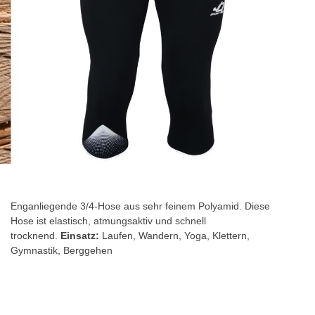
Zum
Anfang
der
Enganliegende 3/4-Hose aus sehr feinem Polyamid. Diese
Bildgalerie
Hose ist elastisch, atmungsaktiv und schnell
springen
trocknend.
Einsatz:
Laufen, Wandern, Yoga, Klettern,
Gymnastik, Berggehen