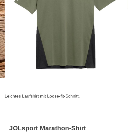
Zum
Anfang
der
Leichtes Laufshirt mit Loose-fit-Schnitt.
Bildgalerie
springen
JOLsport Marathon-Shirt