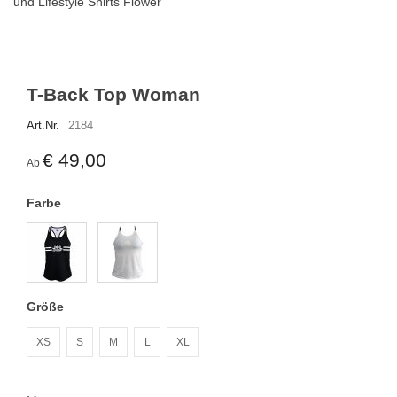
und Lifestyle Shirts Flower
T-Back Top Woman
Art.Nr.
2184
€ 49,00
Ab
Farbe
Größe
XS
S
M
L
XL