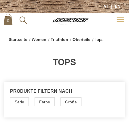
AT
EN
0
item
0
Startseite
Women
Triathlon
Oberteile
Tops
TOPS
PRODUKTE FILTERN NACH
Serie
Farbe
Größe