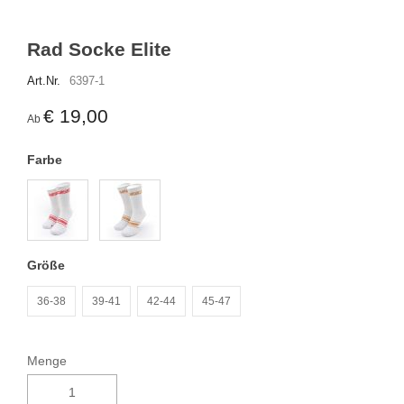
Rad Socke Elite
Art.Nr.
6397-1
€ 19,00
Ab
Farbe
Größe
36-38
39-41
42-44
45-47
Menge