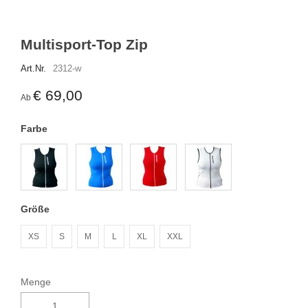
Multisport-Top Zip
Art.Nr.
2312-w
€ 69,00
Ab
Farbe
Größe
XS
S
M
L
XL
XXL
Menge