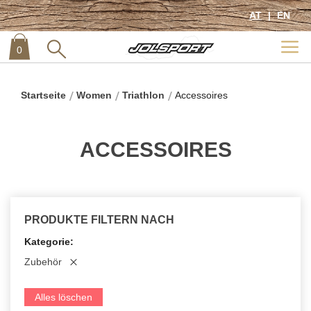
AT
EN
0
item
0
Startseite
Women
Triathlon
Accessoires
ACCESSOIRES
PRODUKTE FILTERN NACH
Kategorie
Zubehör
Alles löschen