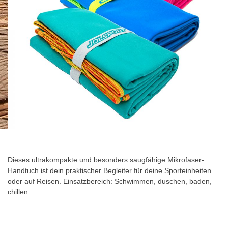
Zum
Anfang
der
Dieses ultrakompakte und besonders saugfähige Mikrofaser-
Bildgalerie
Handtuch ist dein praktischer Begleiter für deine Sporteinheiten
springen
oder auf Reisen. Einsatzbereich: Schwimmen, duschen, baden,
chillen.