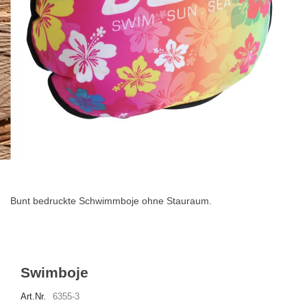
Zum
Anfang
der
Bunt bedruckte Schwimmboje ohne Stauraum.
Bildgalerie
springen
Swimboje
Art.Nr.
6355-3