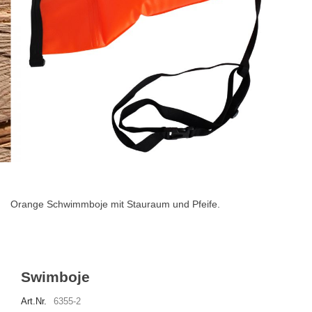
Zum
Anfang
der
Orange Schwimmboje mit Stauraum und Pfeife.
Bildgalerie
springen
Swimboje
Art.Nr.
6355-2