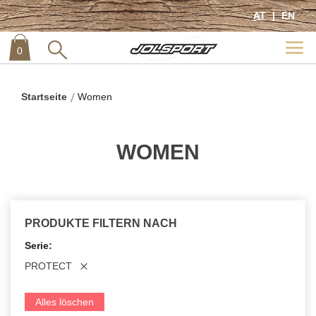
AT
EN
0
item
0
Startseite
Women
WOMEN
PRODUKTE FILTERN NACH
Serie
PROTECT
Alles löschen