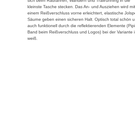
sich beim Radfahren, Wandern und Trailrunning in die
kleinste Tasche stecken. Das An- und Ausziehen wird mi
einem Reißverschluss vorne erleichtert, elastische Jolsp
Säume geben einen sicheren Halt.
Optisch total schön 
auch funktionell durch die reflektierenden Elemente (Pip
Band beim Reißverschluss und Logos) bei der Variante 
weiß.