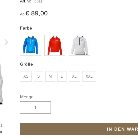
Art.Nr.
3311
€ 89,00
Ab
Farbe
Größe
XS
S
M
L
XL
XXL
Menge
d
IN DEN WA
st