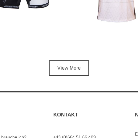
View More
KONTAKT
E
 brauche ich?
+43 (0)664 51 66 409