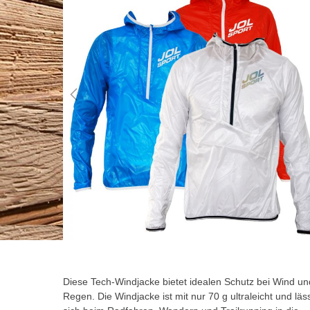
der
Bildgalerie
springen
Zum
Anfang
der
Diese Tech-Windjacke bietet idealen Schutz bei Wind un
Bildgalerie
Regen. Die Windjacke ist mit nur 70 g ultraleicht und läs
springen