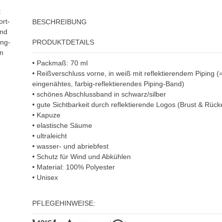
t
ort-
BESCHREIBUNG
und
PRODUKTDETAILS
ing-
in
• Packmaß: 70 ml
• Reißverschluss vorne, in weiß mit reflektierendem Piping (=
eingenähtes, farbig-reflektierendes Piping-Band)
• schönes Abschlussband in schwarz/silber
• gute Sichtbarkeit durch reflektierende Logos (Brust & Rück
• Kapuze
• elastische Säume
• ultraleicht
• wasser- und abriebfest
• Schutz für Wind und Abkühlen
• Material: 100% Polyester
• Unisex
PFLEGEHINWEISE: