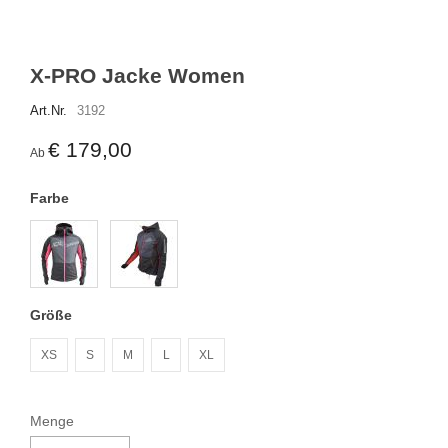
X-PRO Jacke Women
Art.Nr.
3192
€ 179,00
Ab
Farbe
Größe
XS
S
M
L
XL
Menge