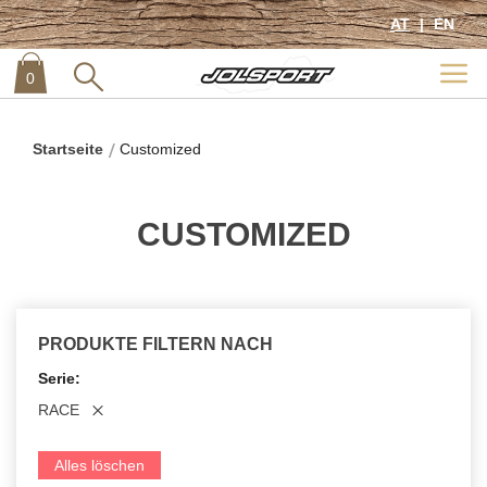
AT
EN
0
item
0
Startseite
Customized
CUSTOMIZED
PRODUKTE FILTERN NACH
Serie
RACE
Alles löschen