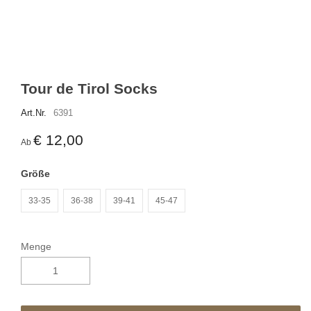
Tour de Tirol Socks
Art.Nr.
6391
€ 12,00
Ab
Größe
33-35
36-38
39-41
45-47
Menge