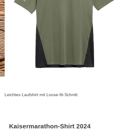
Zum
Anfang
der
Leichtes Laufshirt mit Loose-fit-Schnitt.
Bildgalerie
springen
Kaisermarathon-Shirt 2024