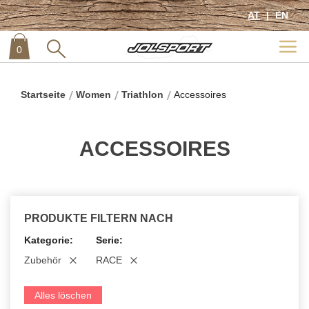
AT
EN
0
item
0
Startseite
Women
Triathlon
Accessoires
ACCESSOIRES
PRODUKTE FILTERN NACH
Kategorie
Serie
Zubehör
RACE
Alles löschen