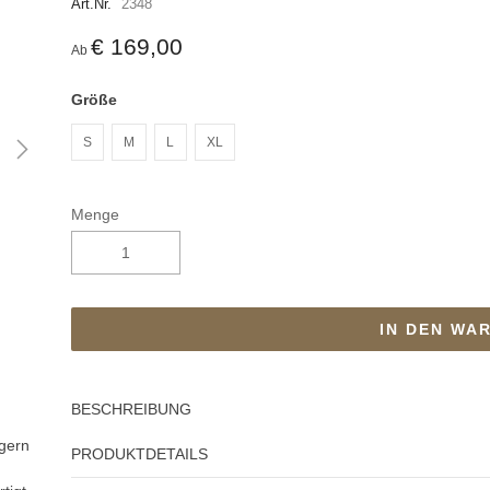
Art.Nr.
2348
€ 169,00
Ab
Größe
S
M
L
XL
Menge
IN DEN WA
BESCHREIBUNG
ägern
PRODUKTDETAILS