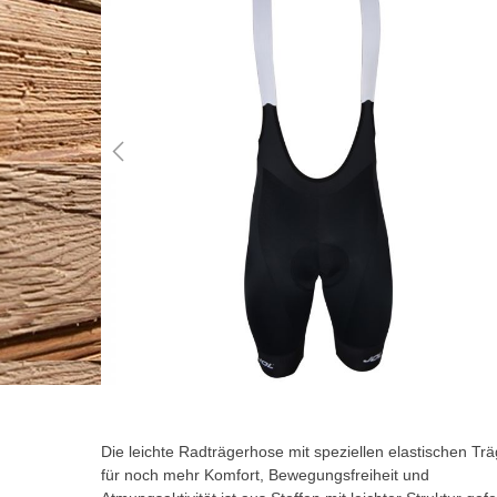
der
Bildgalerie
springen
Zum
Anfang
der
Die leichte Radträgerhose mit speziellen elastischen Tr
Bildgalerie
für noch mehr Komfort, Bewegungsfreiheit und
springen