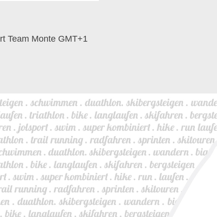
irt Team Monte GMT+1