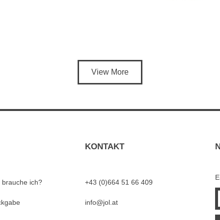
View More
KONTAKT
E
 brauche ich?
+43 (0)664 51 66 409
ckgabe
info@jol.at