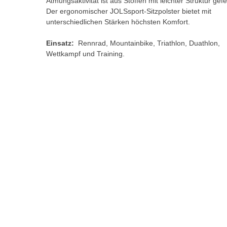
Atmungsaktivität ist aus Stoffen mit leichter Struktur gefer
Der ergonomischer JOLSsport-Sitzpolster bietet mit
unterschiedlichen Stärken höchsten Komfort.
Einsatz:
Rennrad, Mountainbike, Triathlon, Duathlon,
Wettkampf und Training.