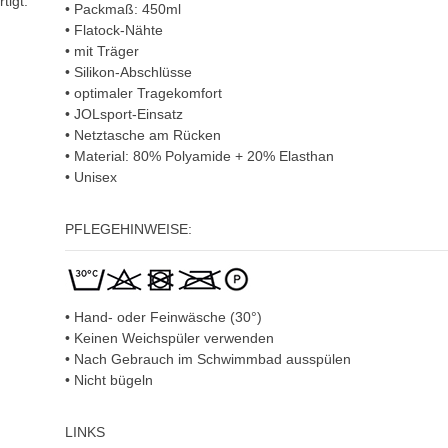
tigt.
•
Packmaß: 450ml
• Flatock-Nähte
• mit Träger
• Silikon-Abschlüsse
• optimaler Tragekomfort
• JOLsport-Einsatz
• Netztasche am Rücken
• Material: 80% Polyamide + 20% Elasthan
• U
nisex
PFLEGEHINWEISE:
• Hand- oder Feinwäsche (30°)
• Keinen Weichspüler verwenden
• Nach Gebrauch im Schwimmbad ausspülen
• Nicht bügeln
LINKS