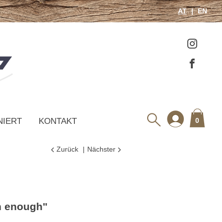
AT
EN
NIERT
KONTAKT
0
Zurück
Nächster
h enough"