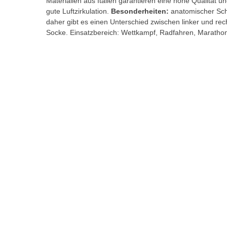
Materialien aus Italien garantieren eine hohe Qualität u
gute Luftzirkulation.
Besonderheiten:
anatomischer Sch
daher gibt es einen Unterschied zwischen linker und rec
Socke. Einsatzbereich: Wettkampf, Radfahren, Maratho