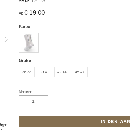
Art.Nr.
6392-W
€ 19,00
Ab
Farbe
Größe
36-38
39-41
42-44
45-47
Menge
IN DEN WA
tige