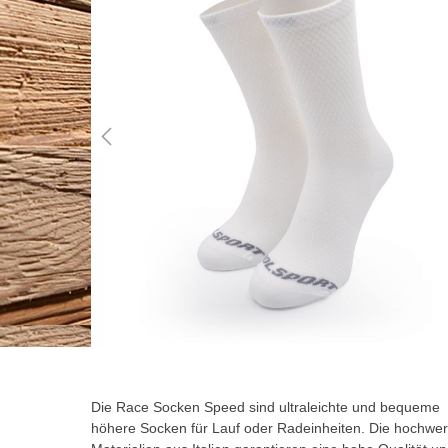
der
Bildgalerie
springen
Zum
Anfang
der
Die Race Socken Speed sind ultraleichte und bequeme
Bildgalerie
höhere Socken für Lauf oder Radeinheiten. Die hochwer
springen