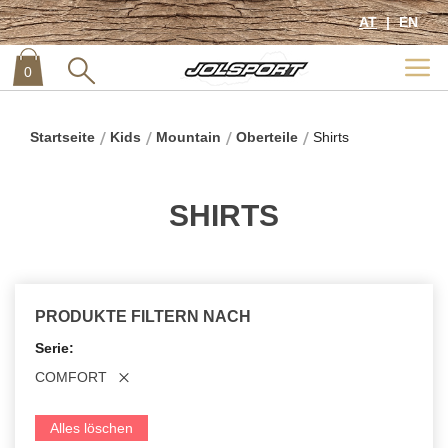
AT
EN
0
item
0
Startseite
Kids
Mountain
Oberteile
Shirts
SHIRTS
PRODUKTE FILTERN NACH
Serie
COMFORT
Alles löschen