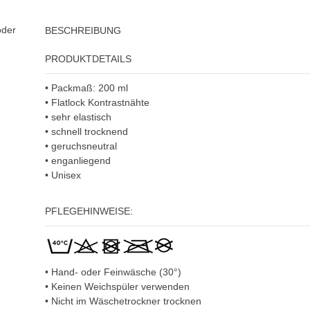
oder
BESCHREIBUNG
PRODUKTDETAILS
•
Packmaß: 200 ml
•
Flatlock Kontrastnähte
•
sehr elastisch
•
schnell trocknend
•
geruchsneutral
•
enganliegend
• U
nisex
PFLEGEHINWEISE:
• Hand- oder Feinwäsche (30°)
• Keinen Weichspüler verwenden
• Nicht im Wäschetrockner trocknen