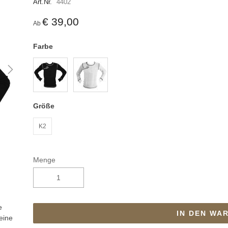
Art.Nr.
4402
€ 39,00
Ab
Farbe
Größe
K2
Menge
e
IN DEN WA
 eine