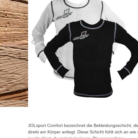
der
Bildgalerie
springen
Zum
Anfang
der
JOLsport Comfort bezeichnet die Bekleidungsschicht, di
Bildgalerie
direkt am Körper anliegt. Diese Schicht fühlt sich an wie
springen