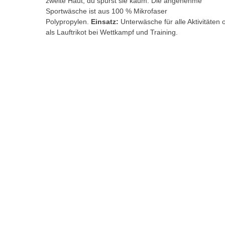
zweite Haut, du spürst sie kaum. Die angenehme
Sportwäsche ist aus 100 % Mikrofaser
Polypropylen.
Einsatz:
Unterwäsche für alle Aktivitäten 
als Lauftrikot bei Wettkampf und Training.