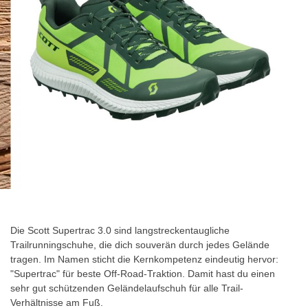
images
gallery
Skip
to
the
Die Scott Supertrac 3.0 sind langstreckentaugliche
beginning
Trailrunningschuhe, die dich souverän durch jedes Gelände
of
tragen. Im Namen sticht die Kernkompetenz eindeutig hervor:
the
"Supertrac" für beste Off-Road-Traktion. Damit hast du einen
images
sehr gut schützenden Geländelaufschuh für alle Trail-
gallery
Verhältnisse am Fuß.