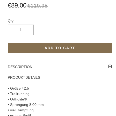
€89.00
€119.95
Qty
ADD TO CART
DESCRIPTION
PRODUKTDETAILS
• Größe 42.5
• Trailrunning
• Ortholite®
• Sprengung 8.00 mm
• viel Dämpfung
• grobes Profil