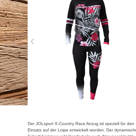
der
Bildgalerie
springen
Zum
Anfang
der
Der JOLsport X-Country Race Anzug ist speziell für den
Bildgalerie
Einsatz auf der Loipe entwickelt worden. Der dynamisch
springen