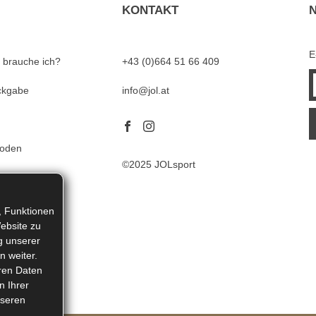
KONTAKT
E
 brauche ich?
+43 (0)664 51 66 409
ckgabe
info@jol.at
hoden
©2025 JOLsport
, Funktionen
ebsite zu
g unserer
n weiter.
eren Daten
n Ihrer
nseren