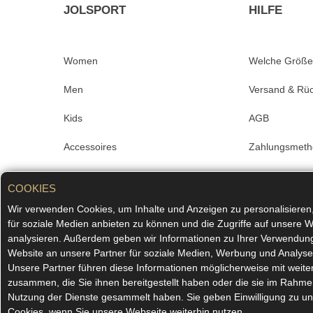
JOLSPORT
HILFE
Women
Welche Größe
Men
Versand & Rü
Kids
AGB
Accessoires
Zahlungsmet
Sale
Impressum
COOKIES
Merchandise
Datenschutz
Wir verwenden Cookies, um Inhalte und Anzeigen zu personalisieren
für soziale Medien anbieten zu können und die Zugriffe auf unsere W
#superkombiniert
FAQ
analysieren. Außerdem geben wir Informationen zu Ihrer Verwendun
Website an unsere Partner für soziale Medien, Werbung und Analyse
Kontakt
Unsere Partner führen diese Informationen möglicherweise mit weit
zusammen, die Sie ihnen bereitgestellt haben oder die sie im Rahme
Nutzung der Dienste gesammelt haben. Sie geben Einwilligung zu u
Cookies, wenn Sie unsere Webseite weiterhin nutzen.