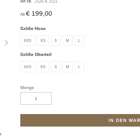
Art.Nr.
2120 & 2121
€ 199,00
Ab
Größe Hose
XXS
XS
S
M
L
Größe Oberteil
XXS
XS
S
M
L
Menge
IN DEN WA
e