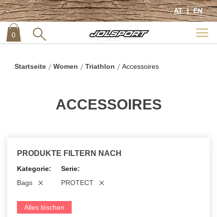
AT
EN
0
item
0
Startseite
Women
Triathlon
Accessoires
ACCESSOIRES
PRODUKTE FILTERN NACH
Kategorie
Serie
Bags
PROTECT
Alles löschen