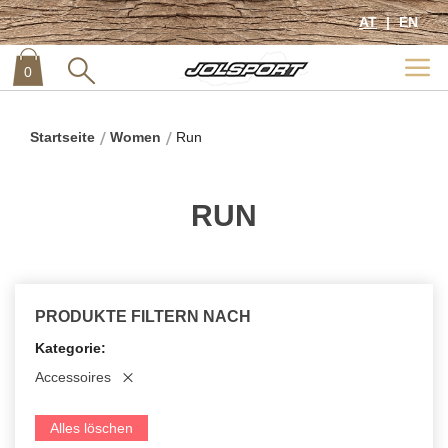
AT
EN
0
item
0
Startseite
Women
Run
RUN
PRODUKTE FILTERN NACH
Kategorie
Accessoires
Alles löschen