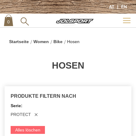
AT
EN
0
item
0
Startseite
Women
Bike
Hosen
HOSEN
PRODUKTE FILTERN NACH
Serie
PROTECT
Alles löschen