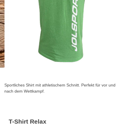
Zum
Anfang
der
Sportliches Shirt mit athletischem Schnitt. Perfekt für vor und
Bildgalerie
nach dem Wettkampf.
springen
T-Shirt Relax