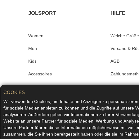
JOLSPORT
HILFE
Women
Welche Größe
Men
Versand & Rü
Kids
AGB
Accessoires
Zahlungsmet
Sale
Impressum
COOKIES
Merchandise
Datenschutz
Wir verwenden Cookies, um Inhalte und Anzeigen zu personalisieren
für soziale Medien anbieten zu können und die Zugriffe auf unsere W
#superkombiniert
FAQ
analysieren. Außerdem geben wir Informationen zu Ihrer Verwendun
Website an unsere Partner für soziale Medien, Werbung und Analyse
Kontakt
Unsere Partner führen diese Informationen möglicherweise mit weit
zusammen, die Sie ihnen bereitgestellt haben oder die sie im Rahme