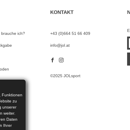
KONTAKT
E
 brauche ich?
+43 (0)664 51 66 409
ckgabe
info@jol.at
hoden
©2025 JOLsport
, Funktionen
ebsite zu
g unserer
n weiter.
eren Daten
n Ihrer