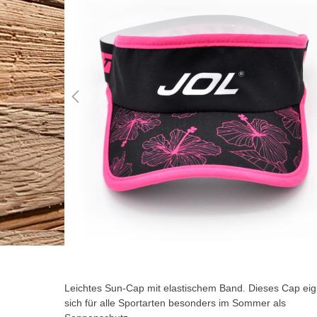
der
Bildgalerie
springen
Zum
Anfang
der
Leichtes Sun-Cap mit elastischem Band. Dieses Cap eig
Bildgalerie
sich für alle Sportarten besonders im Sommer als
springen