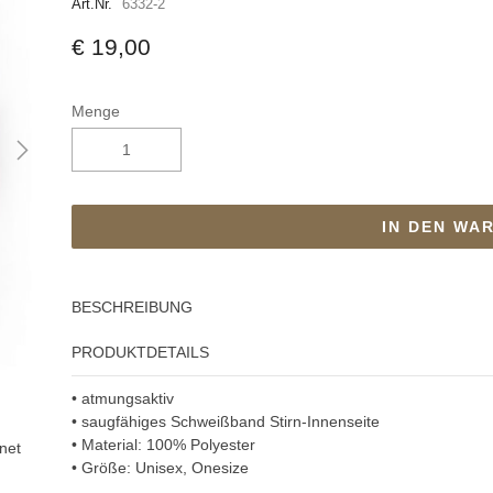
Art.Nr.
6332-2
€ 19,00
Menge
IN DEN WA
BESCHREIBUNG
PRODUKTDETAILS
• atmungsaktiv
• saugfähiges Schweißband Stirn-Innenseite
• Material: 100% Polyester
net
• Größe: Unisex, Onesize