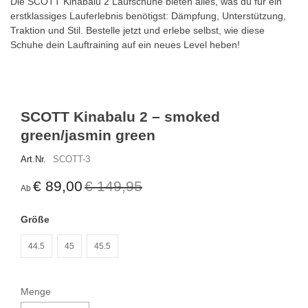
Die SCOTT Kinabalu 2 Laufschuhe bieten alles, was du für ein
erstklassiges Lauferlebnis benötigst: Dämpfung, Unterstützung,
Traktion und Stil. Bestelle jetzt und erlebe selbst, wie diese
Schuhe dein Lauftraining auf ein neues Level heben!
SCOTT Kinabalu 2 – smoked
green/jasmin green
Art.Nr.
SCOTT-3
€ 89,00
€ 149,95
Ab
Größe
44.5
45
45.5
Menge