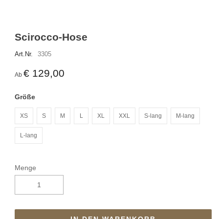
Scirocco-Hose
Art.Nr.
3305
€ 129,00
Ab
Größe
XS
S
M
L
XL
XXL
S-lang
M-lang
L-lang
Menge
IN DEN WARENKORB