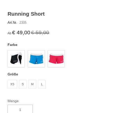
Running Short
Art.Nr.
2305
€ 49,00
€ 59,00
Ab
Farbe
Größe
XS
S
M
L
Menge