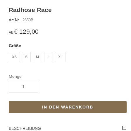
Radhose Race
Art.Nr.
2350B
€ 129,00
Ab
Größe
XS
S
M
L
XL
Menge
IN DEN WARENKORB
BESCHREIBUNG