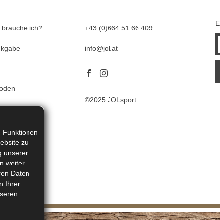
E
 brauche ich?
+43 (0)664 51 66 409
ckgabe
info@jol.at
hoden
©2025 JOLsport
, Funktionen
ebsite zu
g unserer
n weiter.
eren Daten
n Ihrer
nseren