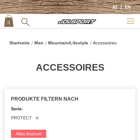
AT
EN
0
item
0
Startseite
Men
Mountain/Lifestyle
Accessoires
ACCESSOIRES
PRODUKTE FILTERN NACH
Serie
PROTECT
Alles löschen