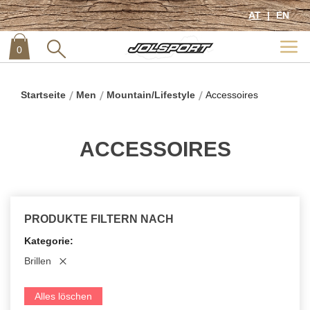
AT
EN
0
item
0
Startseite
Men
Mountain/Lifestyle
Accessoires
ACCESSOIRES
PRODUKTE FILTERN NACH
Kategorie
Brillen
Alles löschen