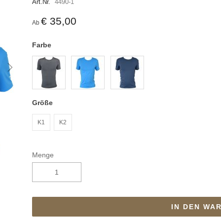
Art.Nr.
4490-1
€ 35,00
Ab
Farbe
Größe
K1
K2
Menge
IN DEN WA