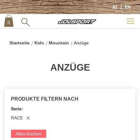
AT
EN
0
item
0
Startseite
Kids
Mountain
Anzüge
ANZÜGE
PRODUKTE FILTERN NACH
Serie
RACE
Alles löschen