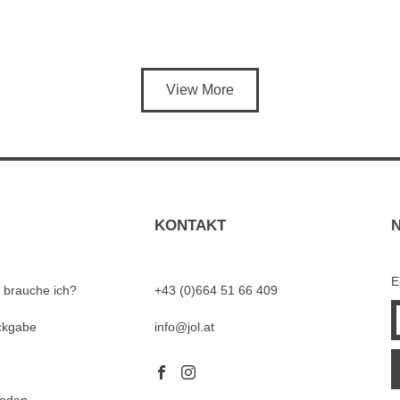
View More
KONTAKT
E
 brauche ich?
+43 (0)664 51 66 409
ckgabe
info@jol.at