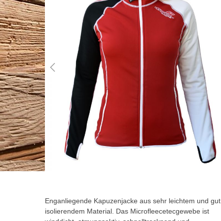
der
Bildgalerie
springen
Zum
Anfang
der
Enganliegende Kapuzenjacke aus sehr leichtem und gut
Bildgalerie
isolierendem Material. Das Microfleecetecgewebe ist
springen