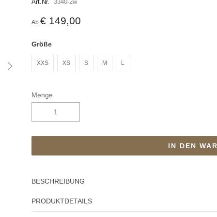
Art.Nr.
3340-2w
€ 149,00
Ab
Größe
XXS
XS
S
M
L
Menge
IN DEN WA
BESCHREIBUNG
PRODUKTDETAILS