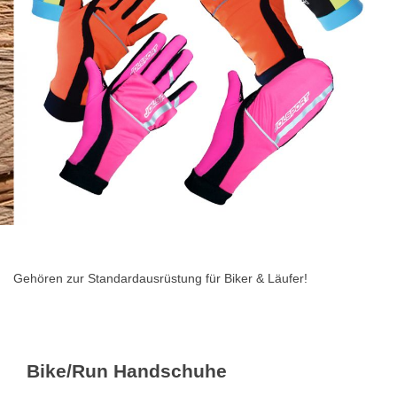
Zum
Anfang
der
Gehören zur Standardausrüstung für Biker & Läufer!
Bildgalerie
springen
Bike/Run Handschuhe