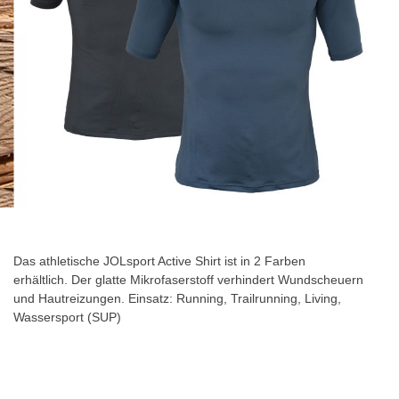
Zum
Anfang
der
Das athletische JOLsport Active Shirt ist in 2 Farben
Bildgalerie
erhältlich. Der glatte Mikrofaserstoff verhindert Wundscheuern
springen
und Hautreizungen. Einsatz: Running, Trailrunning, Living,
Wassersport (SUP)