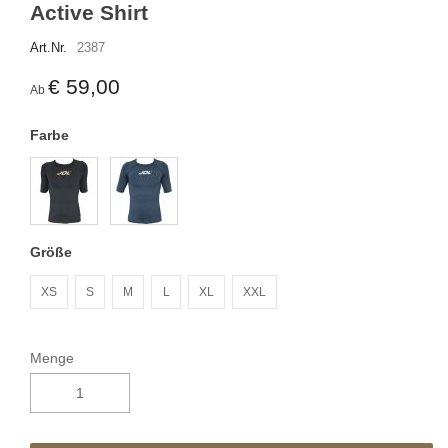
Active Shirt
Art.Nr.
2387
€ 59,00
Ab
Farbe
Größe
XS
S
M
L
XL
XXL
Menge