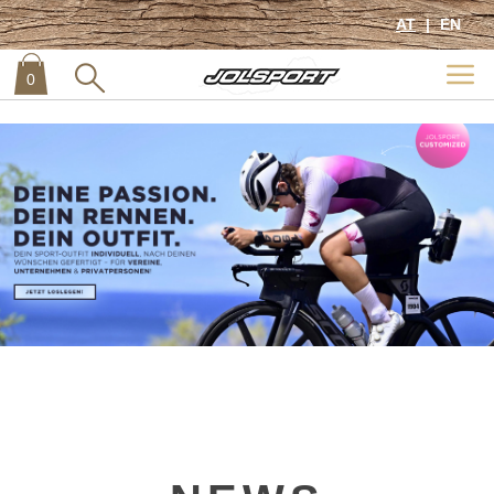
AT
EN
0
item
0